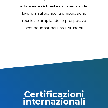
Durante il corso, i partecipanti
imparano a comprendere i concetti
del machine learning, a
utilizzare
strumenti di AI generativa
, e a
sviluppare un pensiero critico nell’uso
dell’intelligenza artificiale nel proprio
ambito di studi o professionale.
Questa integrazione arricchisce i corsi
con
competenze trasversali
altamente richieste
dal mercato del
lavoro, migliorando la preparazione
tecnica e ampliando le prospettive
occupazionali dei nostri studenti.