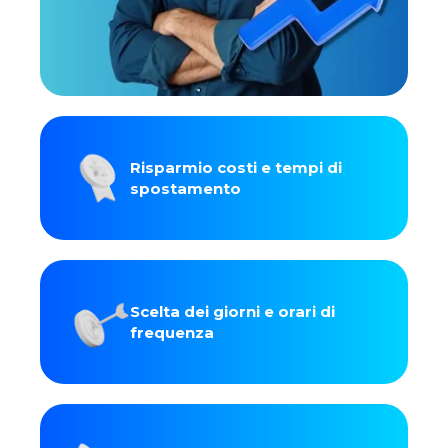
Risparmio costi e tempi di
spostamento
Scelta dei giorni e orari di
frequenza