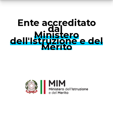
Qualora il partecipante, non dovesse superare
l’esame di certificazione finale, potrà,
RIPETERE
GRATUITAMENTE IL CORSO.
RICHIEDI INFORMAZIONI
Ente accreditato
dal
Ministero