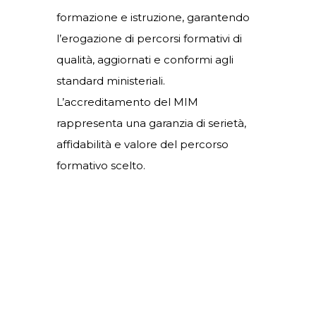
Volta Institute
è un Ente Accreditato
dal Ministero dell’Istruzione e del
Merito
(Decreto MIM n. 2941 del 3
dicembre 2024).
L’accreditamento certifica che l’ente
rispetta i requisiti previsti dalla
normativa nazionale in materia di
formazione e istruzione, garantendo
l’erogazione di percorsi formativi di
qualità, aggiornati e conformi agli
standard ministeriali.
L’accreditamento del MIM