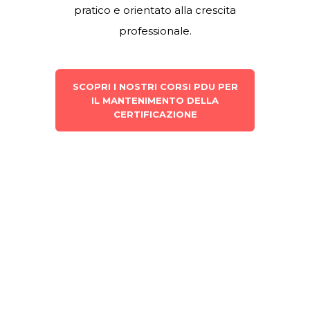
PMP®
,
PgMP®
,
PfMP®
e
PMI-PBA®
,
sono richieste
60 PDU in un ciclo di 3
anni.
Volta Institute offre
corsi PDU online
in Project Management
, per
aggiornare le tue competenze,
accumulare crediti validi per il rinnovo
della certificazione PMI e scegliere
un percorso formativo flessibile,
pratico e orientato alla crescita
professionale.
SCOPRI I NOSTRI CORSI PDU PER
IL MANTENIMENTO DELLA