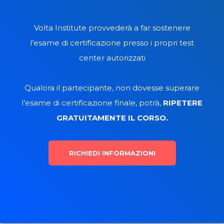
dal PMI. I nostri docenti sono stati approvati e
certificati, dimostrando la loro competenza nel
project management per preparare al meglio i
partecipanti nel conseguimento delle
certificazioni:
PMI Risk Management Professional (PMI-
RMP)®
IT Risk Fundamentals Certificate (ISACA)
Volta Institute provvederà a far sostenere
l’esame di certificazione presso i propri test
center autorizzati