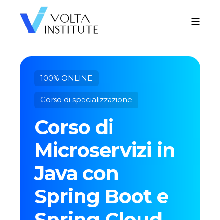
100% ONLINE
Corso di specializzazione
Corso di
Microservizi in
Java con
Spring Boot e
Spring Cloud