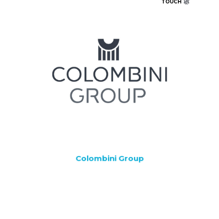
TOUCH
Colombini, tra i principali player italiani
nell’arredamento e design, collabora con Volta Institute
per creare un progetto che collega formazione, sviluppo
delle competenze e bisogni reali delle aziende.
L’Academy si rivolge ai migliori diplomati del percorso di
Interior Design di Volta Institute e li accompagna in una
specializzazione sviluppata insieme a Colombini Group
(Colombini casa, Febal casa e Rossana).
Il percorso “Consulenti d’Arredo” nasce da uno sviluppo
condiviso ed integra competenze tecniche, capacità
relazionali e approccio consulenziale, con un taglio
pratico e vicino all’attività quotidiana del ruolo.
Colombini Group