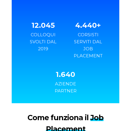
12.045
4.440+
COLLOQUI
CORSISTI
SVOLTI DAL
SERVITI DAL
2019
JOB
PLACEMENT
1.640
AZIENDE
PARTNER
Come funziona il
Job
Placement