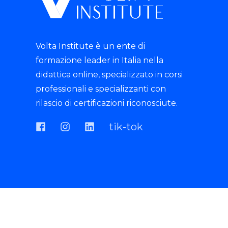
Volta Institute è un ente di
formazione leader in Italia nella
didattica online, specializzato in corsi
professionali e specializzanti con
rilascio di certificazioni riconosciute.
tik-tok
© 2025 Istituto Volta S.R.L.- P.IVA 07135680721 -
Tutti i diritti sono riservati.