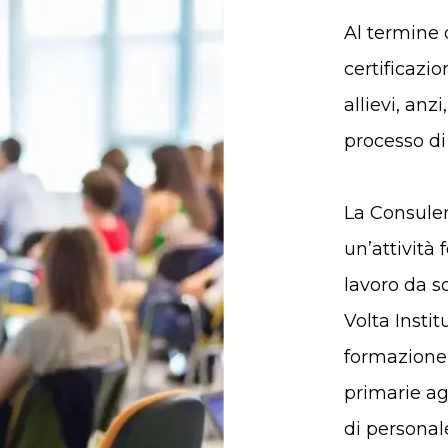
Al termine 
certificazi
allievi, an
processo di
La Consulenz
un’attività 
lavoro da s
Volta Instit
formazione 
primarie ag
di personale