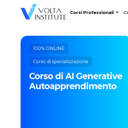
Corsi Professionali
Co
100% ONLINE
Corso di specializzazione
Corso di AI Generative
Autoapprendimento