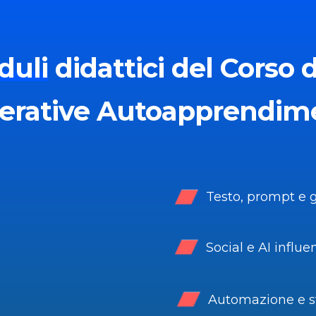
duli
didattici del Corso d
erative Autoapprendim
Testo, prompt e 
Social e AI influe
Automazione e st