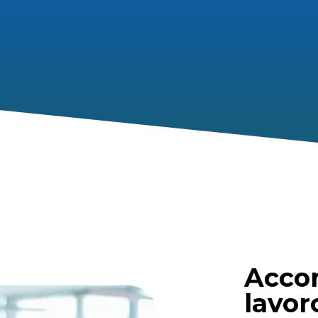
Acco
lavor