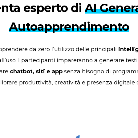
nta esperto di
AI Gener
Autoapprendimento
rendere da zero l’utilizzo delle principali
intelli
ll’uso. I partecipanti impareranno a generare testi
eare
chatbot, siti e app
senza bisogno di programm
iorare produttività, creatività e presenza digitale co