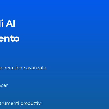
i AI
ento
generazione avanzata
ncer
rumenti produttivi