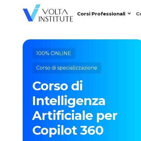
Corsi Professionali
Co
100% ONLINE
Corso di specializzazione
Corso di
Intelligenza
Artificiale per
Copilot 360