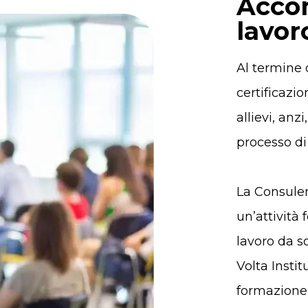
Acco
lavor
Al termine 
certificazi
allievi, an
processo di
La Consulenz
un’attività 
lavoro da s
Volta Instit
formazione 