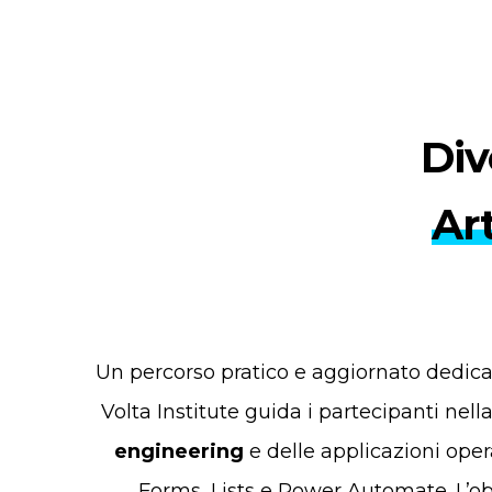
Div
Art
Un percorso pratico e aggiornato dedic
Volta Institute guida i partecipanti nell
engineering
e delle applicazioni ope
Forms, Lists e Power Automate. L’ob