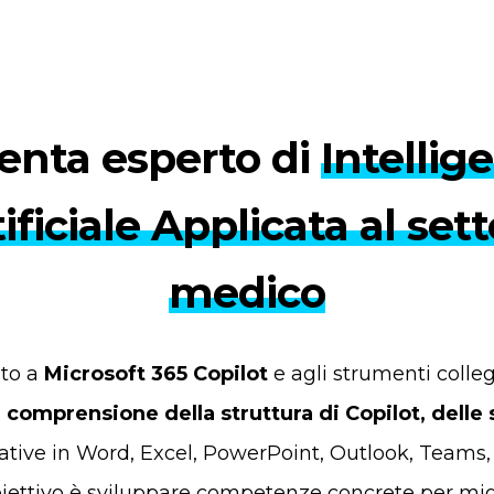
enta esperto di
Intellig
ificiale Applicata al set
medico
ato a
Microsoft 365 Copilot
e agli strumenti colleg
a
comprensione della struttura di Copilot, delle 
rative in Word, Excel, PowerPoint, Outlook, Teams
iettivo è sviluppare competenze concrete per migl