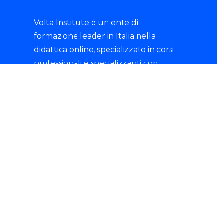
Volta Institute è un ente di
formazione leader in Italia nella
didattica online, specializzato in corsi
professionali e specializzanti con
rilascio di certificazioni riconosciute.
tik-tok
© 2025 Istituto Volta S.R.L.- P.IVA 07135680721 -
Tutti i diritti sono riservati.