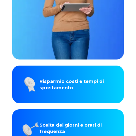
Risparmio costi e tempi di
spostamento
Scelta dei giorni e orari di
frequenza