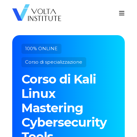
100% ONLINE
Corso di specializzazione
Corso di Kali
Linux
Mastering
Cybersecurity
Tools