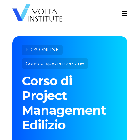
100% ONLINE
Corso di specializzazione
Corso di
Project
Management
Edilizio