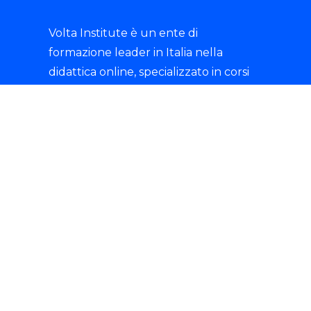
Volta Institute è un ente di
formazione leader in Italia nella
didattica online, specializzato in corsi
professionali e specializzanti con
rilascio di certificazioni riconosciute.
tik-tok
© 2025 Istituto Volta S.R.L.- P.IVA 07135680721 -
Tutti i diritti sono riservati.