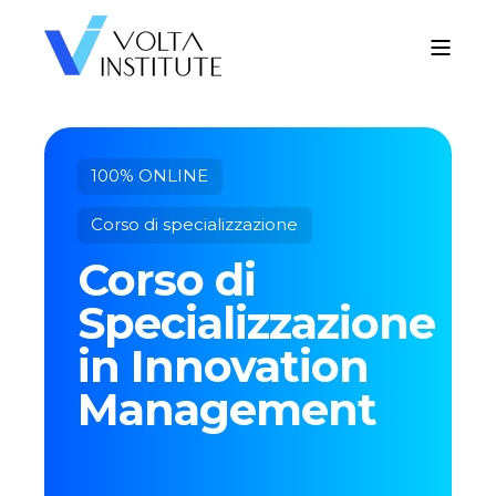
100% ONLINE
Corso di specializzazione
Corso di
Specializzazione
in Innovation
Management