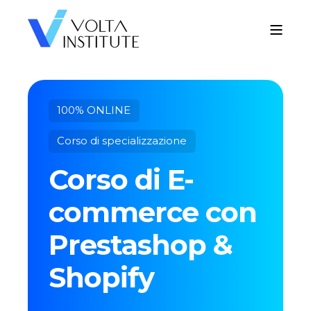
100% ONLINE
Corso di specializzazione
Corso di E-
commerce con
Prestashop &
Shopify