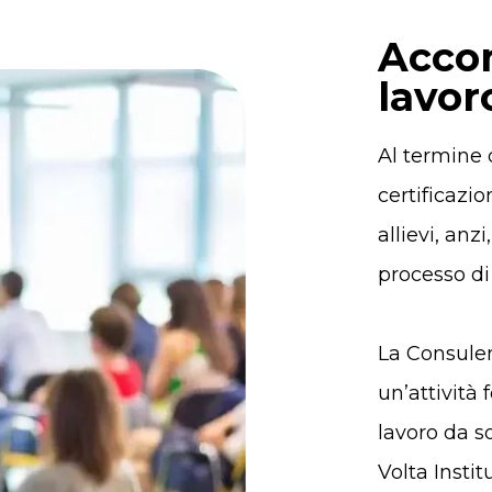
Acco
lavor
Al termine 
certificazi
allievi, an
processo di
La Consulenz
un’attività 
lavoro da s
Volta Instit