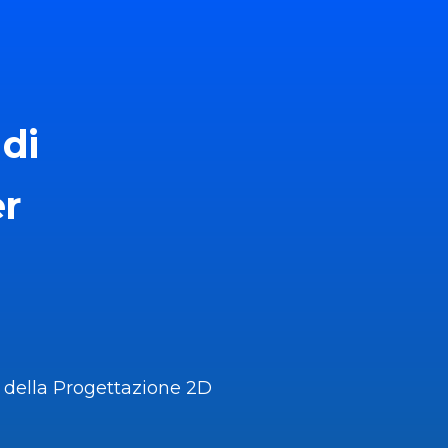
 di
er
 della Progettazione 2D