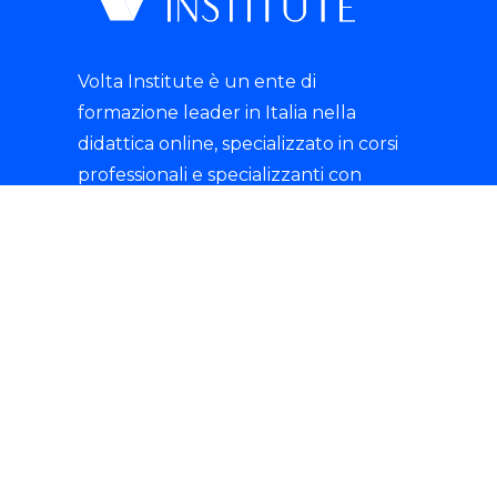
Volta Institute è un ente di
formazione leader in Italia nella
didattica online, specializzato in corsi
professionali e specializzanti con
rilascio di certificazioni riconosciute.
tik-tok
© 2025 Istituto Volta S.R.L.- P.IVA 07135680721 -
Tutti i diritti sono riservati.