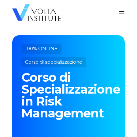
100% ONLINE
Corso di specializzazione
Corso di
Specializzazione
in Risk
Management