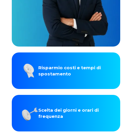
Risparmio costi e tempi di
spostamento
Scelta dei giorni e orari di
frequenza