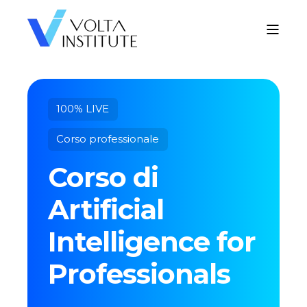
100% LIVE
Corso professionale
Corso di
Artificial
Intelligence for
Professionals