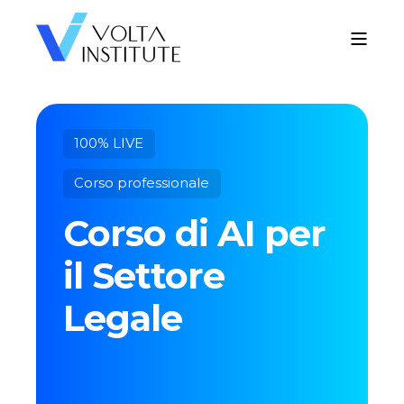
100% LIVE
Corso professionale
Corso di AI per
il Settore
Legale