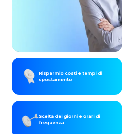
Risparmio costi e tempi di
spostamento
Scelta dei giorni e orari di
frequenza