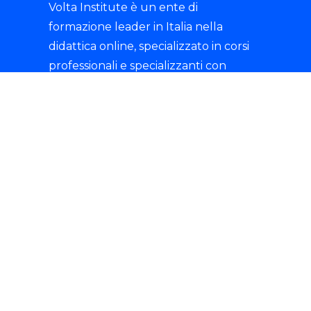
Volta Institute è un ente di
formazione leader in Italia nella
didattica online, specializzato in corsi
professionali e specializzanti con
rilascio di certificazioni riconosciute.
tik-tok
© 2025 Istituto Volta S.R.L.- P.IVA 07135680721 -
Tutti i diritti sono riservati.