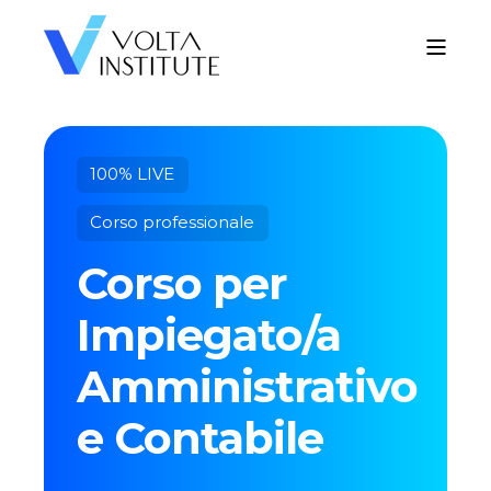
100% LIVE
Corso professionale
Corso per
Impiegato/a
Amministrativo
e Contabile