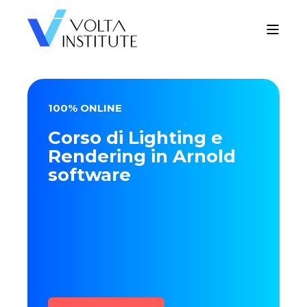
100% ONLINE
Corso di Lighting e
Rendering in Arnold
software