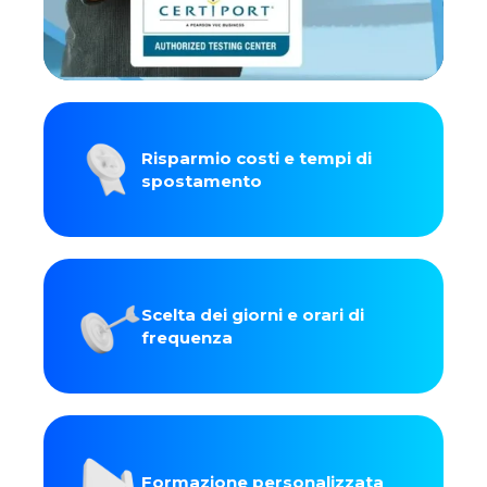
Risparmio costi e tempi di
spostamento
Scelta dei giorni e orari di
frequenza
Formazione personalizzata