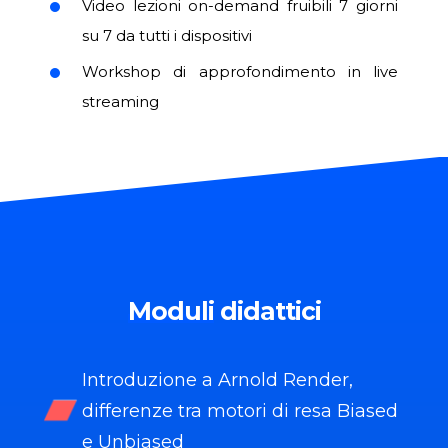
Video lezioni on-demand fruibili 7 giorni
su 7 da tutti i dispositivi
Workshop di approfondimento in live
streaming
Moduli
didattici
Introduzione a Arnold Render,
differenze tra motori di resa Biased
e Unbiased