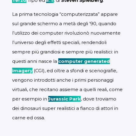
Terzo
Tipo ed
E.T
. di
Steven Spielberg
.
La prima tecnologia “computerizzata” appare
sul grande schermo a metà degli ’90, quando
l’utilizzo dei computer rivoluzionò nuovamente
l’universo degli effetti speciali, rendendoli
sempre più grandiosi e sempre più realistici: in
questi anni nasce la
computer generated
imagery
(CGI), ed oltre a sfondi e scenografie,
vengono introdotti anche i primi personaggi
virtuali, che recitano assieme a quelli reali, come
per esempio in
Jurassic Park
, dove troviamo
dei dinosauri super realistici a fianco di attori in
carne ed ossa.